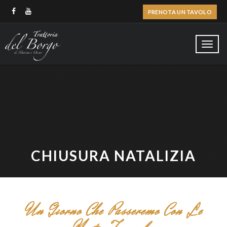
PRENOTA UN TAVOLO
Toggl
navig
CHIUSURA NATALIZIA
Un Giorno Che Passeremo Con Le