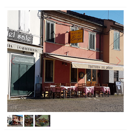
1
/
3