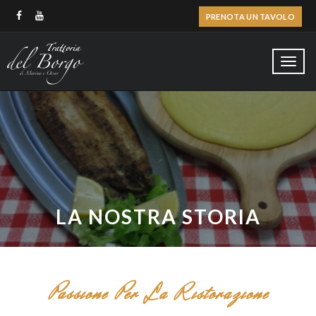
PRENOTA UN TAVOLO
Toggl
navig
LA NOSTRA STORIA
Passione Per La Ristorazione