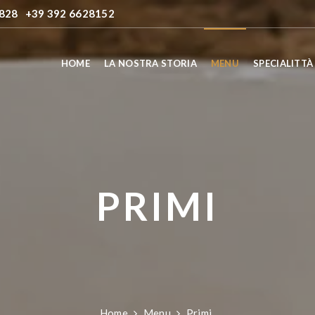
7828
+39 392 6628152
HOME
LA NOSTRA STORIA
MENU
SPECIALITTÀ
PRIMI
Home
Menu
Primi