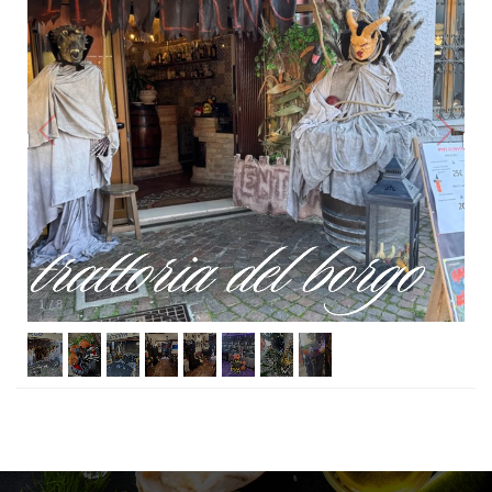
1
/
8